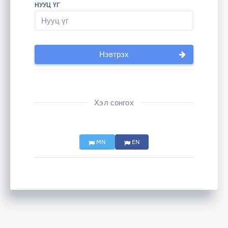
НУУЦ ҮГ
Нэвтрэх
Хэл сонгох
MN
EN